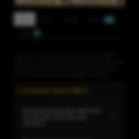
Detail
F.A.Q
Update
Diskusi
520
Ulasan
0
Ketika akses utama tidak dapat digunakan,
GIM777
APK 43.4 menghadirkan jalur alternatif untuk download
APK Android tanpa biaya, lengkap dengan panduan
instalasi dan informasi kompatibilitas perangkat.
Pertanyaan Seputar GIM777
Apa manfaat menggunakan GIM777 APK
43.4 saat akses utama tidak dapat
digunakan?