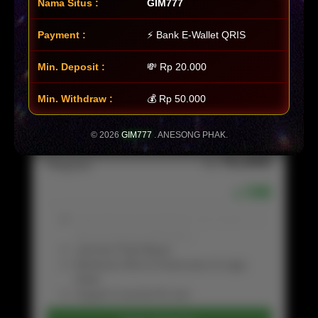
Nama Situs :
GIM777
GIM777
Payment :
⚡ Bank E-Wallet QRIS
GIM777 RESMI
GIM777 LOGIN
Min. Deposit :
💸 Rp 20.000
GIM777 DAFTAR
LINK GIM777
Min. Withdraw :
💰 Rp 50.000
GIM777 APK
APK SLOT
© 2026
GIM777
. ANESONG PHAK.
10,000
Regular
Rp
100
Dapat Bonus tambahan
Jika Daftar Via
Akun Premium Members
Jaminan Pasti Bayar
Berlisensi WLA & Keamanan di Jaga
Ketat
Support Livechat 24 Jam