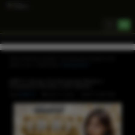
Toggle
navigation
Skrip Anda bermasalah? Yuk pakai jasa bengkel kode
phpmu.com :) Mulai 50rb.
Hubungi kami!
GIM777: Bandar Slot Berstandar Modern |
Pengalaman Bermain Lebih Optimal
Oleh
GIM777
GIM777 DAFTAR
GIM777 LOGIN