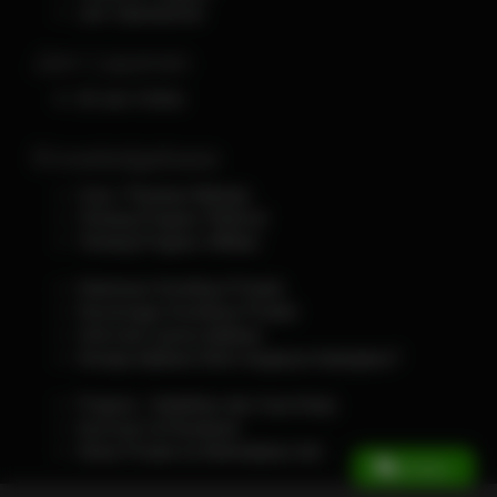
Jam Operasional
Jam Layanan
24 Jam Online
Knowledgebase
Cara / Panduan Belanja
Tentang Program Referral
Tentang Program Affiliasi
Ketentuan Kontribusi Produk
Keuntungan Kontribusi Produk
Informasi Lisensi Aplikasi
Kenapa Aplikasi Disini harganya terjangkau?
Projects : Kelebihan dan Cara Kerja
Ikuti kami di Facebook
Share Produk ke Marketplace lain
Online